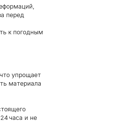
деформаций,
ва перед
ть к погодным
 что упрощает
ть материала
тоящего
24 часа и не