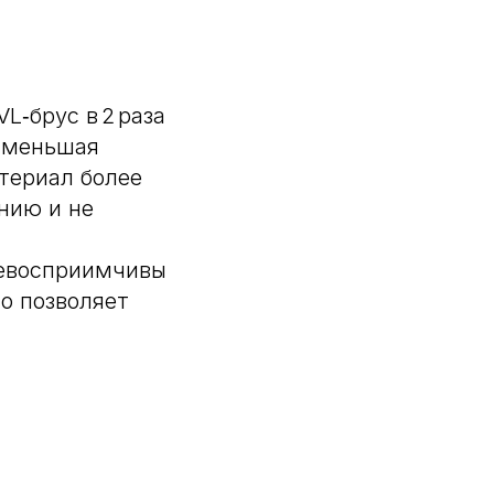
‑брус в 2 раза
и меньшая
териал более
нию и не
евосприимчивы
то позволяет