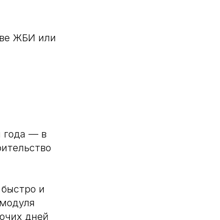
ове ЖБИ или
 года — в
оительство
быстро и
 модуля
бочих дней