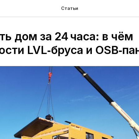
Статьи
ь дом за 24 часа: в чём
ости LVL‑бруса и OSB‑па