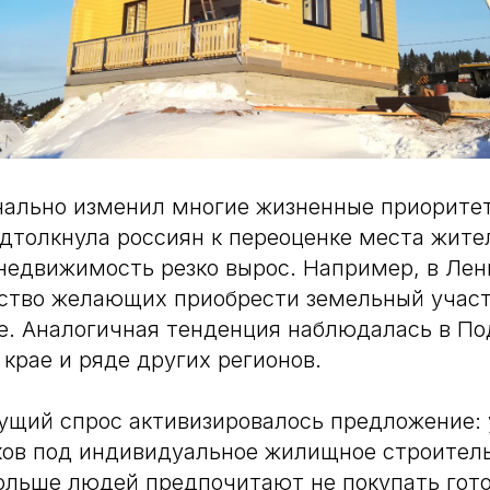
нально изменил многие жизненные приорите
дтолкнула россиян к переоценке места жите
недвижимость резко вырос. Например, в Ле
ество желающих приобрести земельный участ
е. Аналогичная тенденция наблюдалась в По
крае и ряде других регионов.
тущий спрос активизировалось предложение:
ков под индивидуальное жилищное строитель
ольше людей предпочитают не покупать гото