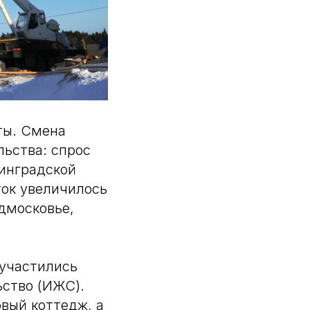
ты. Смена
льства: спрос
нинградской
ок увеличилось
дмосковье,
 участились
ство (ИЖС).
вый коттедж, а