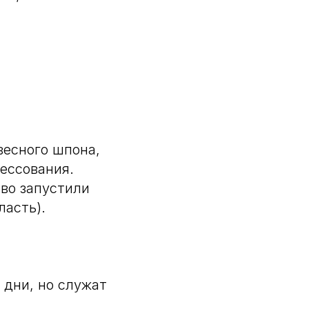
весного шпона,
ессования.
тво запустили
ласть).
 дни, но служат