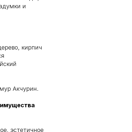
задумки и
дерево, кирпич
ся
ийский
мур Акчурин.
реимущества
ое, эстетичное