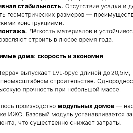
ивная стабильность.
Отсутствие усадки и 
ть геометрических размеров — преимущест
кими конструкциями.
монтажа.
Лёгкость материалов и устойчивос
озволяют строить в любое время года.
мые дома: скорость и экономия
Терра» выпускает LVL‑брус длиной до 20,5 м,
упномасштабном строительстве. Однороднос
ысокую прочность при небольшой массе.
чалось производство
модульных домов
— нас
ке ИЖС. Базовый модуль устанавливается за 
ента, что существенно снижает затраты.