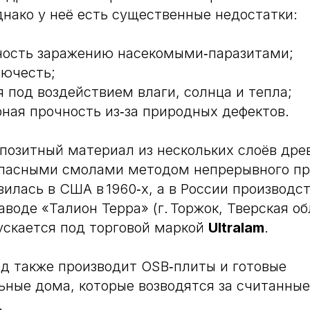
днако у неё есть существенные недостатки:
ость заражению насекомыми‑паразитами;
рючесть;
 под воздействием влаги, солнца и тепла;
ная прочность из‑за природных дефектов.
позитный материал из нескольких слоёв дре
опасными смолами методом непрерывного пр
вилась в США в 1960‑х, а в России производс
заводе «Талион Терра» (г. Торжок, Тверская об
ускается под торговой маркой
Ultralam
.
вод также производит OSB‑плиты и готовые
ьные дома, которые возводятся за считанные
.