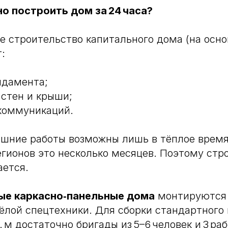
о построить дом за 24 часа?
 строительство капитального дома (на осн
:
ндамента;
 стен и крыши;
коммуникаций.
ешние работы возможны лишь в тёплое время
гионов это несколько месяцев. Поэтому стр
ается.
ые каркасно‑панельные дома
монтируются 
жёлой спецтехники. Для сборки стандартного
 м достаточно бригады из 5–6 человек и 3 ра