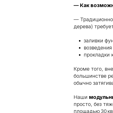
— Как возможн
— Традиционное
дерева) требует
заливки фу
возведения
прокладки 
Кроме того, вн
большинстве ре
обычно затягив
Наши
модульн
просто, без тя
площадью 30 кв.