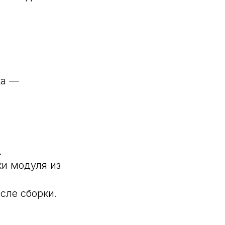
ка —
.
и модуля из
сле сборки.