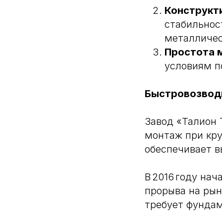
Конструкт
стабильнос
металличес
Простота 
условиям п
Быстровозводи
Завод «Талион 
монтаж при кр
обеспечивает в
В 2016 году на
прорыва на рын
требует фундам