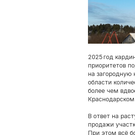
2025 год карди
приоритетов по
на загородную 
области колич
более чем вдво
Краснодарском 
В ответ на рас
продажи участ
При этом всё б