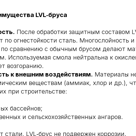
имущества LVL‑бруса
ость.
После обработки защитным составом LVL
т по огнестойкости сталь. Многослойность 
 по сравнению с обычным брусом делают ма
м. Используемая смола нейтральна к окисле
ет возгоранию.
сть к внешним воздействиям.
Материалы н
мическим веществам (аммиак, хлор и др.), ч
их при строительстве:
ых бассейнов;
венных и сельскохозяйственных ангаров.
т стали, LVL‑брус не подвержен коррозии.