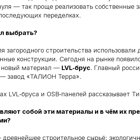
нуля — так проще реализовать собственные 
 последующих переделках.
л выбрать?
я загородного строительства использовали 
нные конструкции. Сегодня на рынке появил
 новый материал —
LVL‑брус
. Главный росс
 — завод «ТАЛИОН Терра».
х LVL‑бруса и OSB‑панелей рассказывает Ти
вляют собой эти материалы и в чём их п
ми?
древнейшее строительное сырьё: экологичн