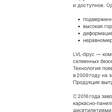
и доступное. О
подверженн
высокая го
деформация
неравномер
LVL‑брус — ком
склеенных без
Технология поя
в 2009 году на 
Продукция вып
С 2016 года за
каркасно‑панел
десятилетиями