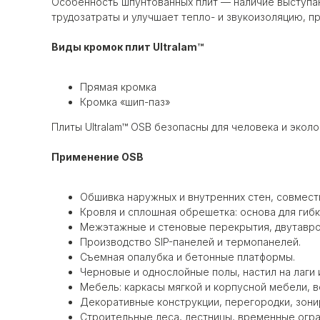
Особенность шпунтованных плит — наличие выступающ
трудозатраты и улучшает тепло- и звукоизоляцию, 
Виды кромок плит Ultralam™
Прямая кромка
Кромка «шип-паз»
Плиты Ultralam™ OSB безопасны для человека и эколо
Применение OSB
Обшивка наружных и внутренних стен, совмес
Кровля и сплошная обрешетка: основа для гиб
Межэтажные и стеновые перекрытия, двутавро
Производство SIP-панелей и термопанелей.
Съемная опалубка и бетонные платформы.
Черновые и однослойные полы, настил на лаги 
Мебель: каркасы мягкой и корпусной мебели, 
Декоративные конструкции, перегородки, зон
Строительные леса, лестницы, временные огр